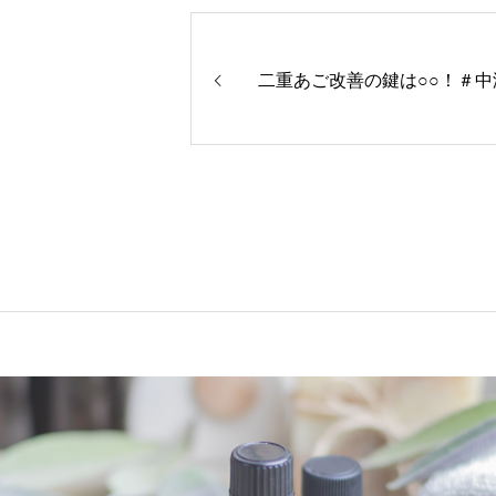
二重あご改善の鍵は○○！＃