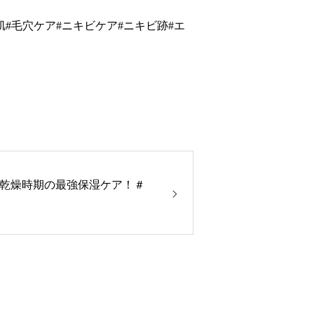
肌#毛穴ケア#ニキビケア#ニキビ跡#エ
乾燥時期の最強保湿ケア！＃