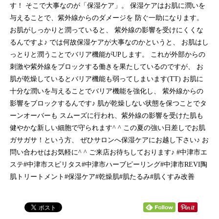
す！ そこで大事なのが「保湿ケア」。 保湿ケアはお肌に潤いを
与えることで、紫外線からのダメージを 防ぐ一助になります。
お肌がしっかりと潤っていると、 紫外線の影響を受けにくくな
るんですよ♪ では何故保湿ケアが大事なのかというと、 お肌はし
っとりと潤うことでバリア機能がUPします。 これが外部からの
刺激や紫外線をブロックする働きを果たしているのですが、 お
肌が乾燥しているとバリア機能も弱ってしまいます(TT) お肌に
十分な潤いを与えることでバリア機能を強化し、 紫外線からの
影響をブロックするんです♪ 肌が乾燥しない状態を保つことでタ
ーンオーバーも スムーズに行われ、紫外線の影響を受けた肌も
健やかな新しい細胞で守られます^ ^ この夏の強い日差しでお肌
ガサガサ！という方、 ぜひサロンへ保湿ケアにお越し下さい♪ お
問い合わせはお気軽に^ ^ ご来店お待ちしております♪ #中津市エ
ステ#中津市スピリタス#中津市ハーブピーリング#中津市REVI陶
肌トリートメント#保湿ケア#乾燥肌#肌たるみ#肌くすみ改善