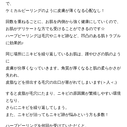
で、
ケミカルピーリングのように皮膚が薄くなる心配なし！
回数を重ねるごとに、お肌を内側から強く健康にしていくので、
お肌がデリケートな方でも受けることができるのです☆
ハーブピーリングは毛穴やニキビ跡など、凹凸のある肌トラブル
に効果的♪
同じ場所にニキビを繰り返しているお肌は、踵やひざの肌のよう
に
皮膚が分厚くなっていきます。角質が厚くなると肌の柔らかさが
失われ、
皮脂などを排出する毛穴の出口が塞がれてしまいます(＞人＜;)
すると皮脂が毛穴にたまり、ニキビの原因菌が繁殖しやすい環境
となり、
さらにニキビを繰り返してしまう。
また、ニキビが治ってもニキビ跡が悩みという方も多数！
ハーブピーリングを何回か受けていただくと、